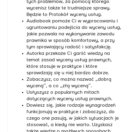
tych problemów, za pomocą którego
wycenisz także te trudniejsze sprawy.
Będzie to Protokół wyceny usług.
Audiobook pomoże Ci w wypracowaniu i
ugruntowaniu podejścia do wyceny usług,
jakie pozwala na wykonywanie zawodu
prawnika w sposób komfortowy, a przy
tym sprawiający radość i satysfakcję.
Autorka przekaże Ci garść wiedzy na
temat zasad wyceny usług prawnych,
które stosuje w praktyce i które
sprawdzają się u niej bardzo dobrze.
Zobaczysz, co można nazwać ,,dobrą
wyceną’’, a co ,,złą wyceną’’.
Usłyszysz o popularnych mitach
dotyczących wyceny usług prawnych.
Dowiesz się, jakie rodzaje wynagrodzeń
funkcjonują w praktyce i zobaczysz, do
czego one pasują, w jakich sytuacjach je
stosować, a kiedy nie warto. Uzyskasz
także wiedzę o możliwych sposobach