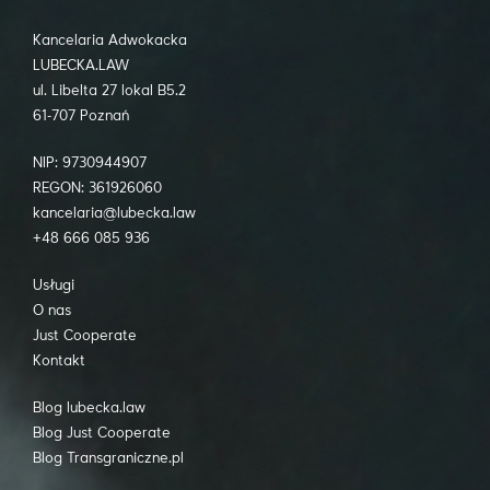
Kancelaria Adwokacka
LUBECKA.LAW
ul. Libelta 27 lokal B5.2
61-707 Poznań
NIP: 9730944907
REGON: 361926060
kancelaria@lubecka.law
+48 666 085 936
Usługi
O nas
Just Cooperate
Kontakt
Blog lubecka.law
Blog Just Cooperate
Blog Transgraniczne.pl