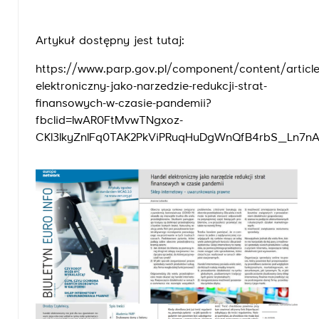
Artykuł dostępny jest tutaj:
https://www.parp.gov.pl/component/content/articl
elektroniczny-jako-narzedzie-redukcji-strat-
finansowych-w-czasie-pandemii?
fbclid=IwAR0FtMvwTNgxoz-
CKl3IkyZnIFq0TAK2PkViPRuqHuDgWnQfB4rbS_Ln7n