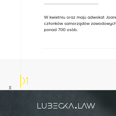
W kwietniu oraz maju adwokat Joan
członków samorządów zawodowych ad
ponad 700 osób.
01
+48 666 085 936