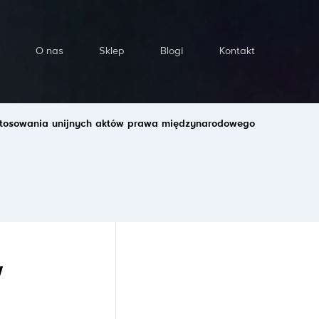
O nas
Sklep
Blogi
Kontakt
 stosowania unijnych aktów prawa międzynarodowego
w