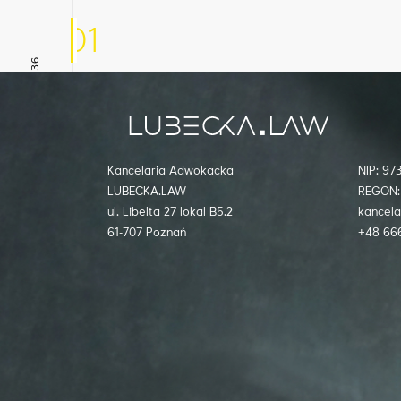
01
+48 666 085 936
Inne aktualności
Kancelaria Adwokacka
NIP: 9
LUBECKA.LAW
REGON:
ul. Libelta 27 lokal B5.2
kancela
kancelaria@lubecka.law
61-707 Poznań
+48 66