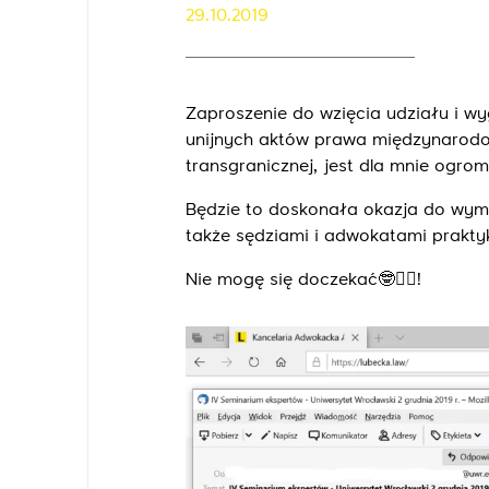
29.10.2019
Zaproszenie do wzięcia udziału i w
unijnych aktów prawa międzynarod
transgranicznej, jest dla mnie ogr
Będzie to doskonała okazja do wymi
także sędziami i adwokatami praktyk
Nie mogę się doczekać
🤓
🙆‍♀️
!