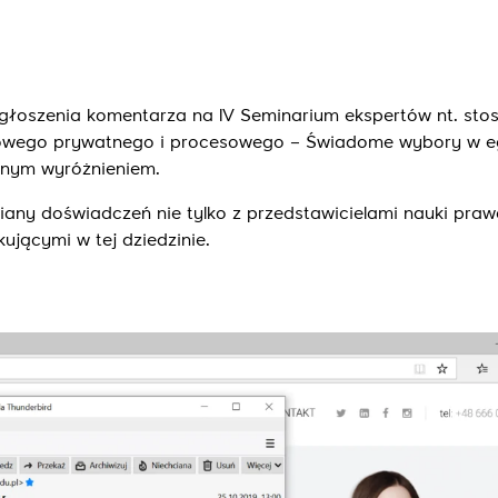
ygłoszenia komentarza na IV Seminarium ekspertów nt. sto
owego prywatnego i procesowego – Świadome wybory w eg
omnym wyróżnieniem.
any doświadczeń nie tylko z przedstawicielami nauki prawa
ującymi w tej dziedzinie.