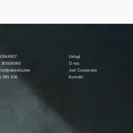
730944907
Usługi
 361926060
O nas
ria@lubecka.law
Just Cooperate
6 085 936
Kontakt