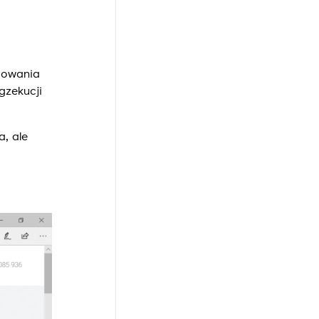
sowania
zekucji
, ale