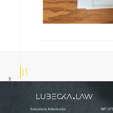
01
+48 666 085 936
Inne aktualności
Kancelaria Adwokacka
NIP: 9