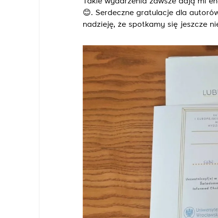
Takie wydarzenia zawsze dają mi ene
😊. Serdeczne gratulacje dla autor
nadzieję, że spotkamy się jeszcze ni