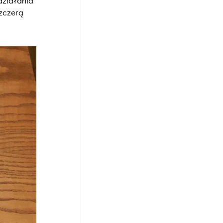
działania
zczerą