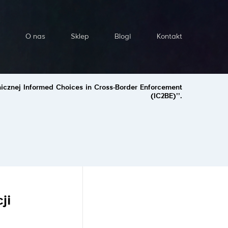
O nas
Sklep
Blogi
Kontakt
cznej Informed Choices in Cross-Border Enforcement
(IC2BE)’’.
ji