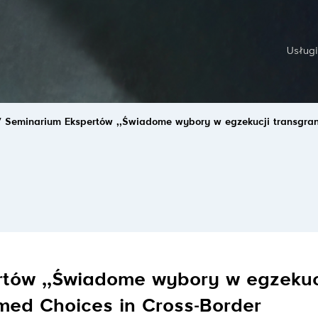
Usługi
V Seminarium Ekspertów ,,Świadome wybory w egzekucji transgrani
rtów ,,Świadome wybory w egzekuc
rmed Choices in Cross-Border