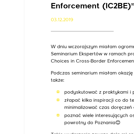
Enforcement (IC2BE)’’
03.12.2019
W dniu wczorajszym miałam ogromn
Seminarium Ekspertów w ramach proj
Choices in Cross-Border Enforcement 
Podczas seminarium miałam okazję n
także:
podyskutować z praktykami i p
złapać kilka inspiracji co d
minimalizować czas doręczeń 
poznać wiele interesujących o
powrotny do Poznania😊