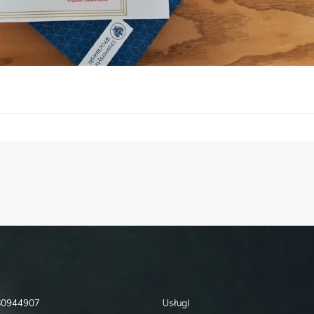
730944907
Usługi