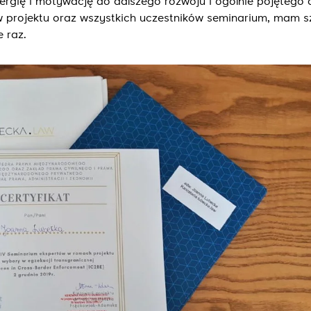
rgię i motywację do dalszego rozwoju i ogólnie pojętego 
ów projektu oraz wszystkich uczestników seminarium, mam s
e raz.