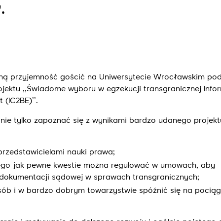
.
ą przyjemność gościć na Uniwersytecie Wrocławskim pod
ektu ,,Świadome wyboru w egzekucji transgranicznej Info
(IC2BE)’’.
ie tylko zapoznać się z wynikami bardzo udanego projektu
rzedstawicielami nauki prawa;
o tego jak pewne kwestie można regulować w umowach, aby
dokumentacji sądowej w sprawach transgranicznych;
sób i w bardzo dobrym towarzystwie spóźnić się na pociąg