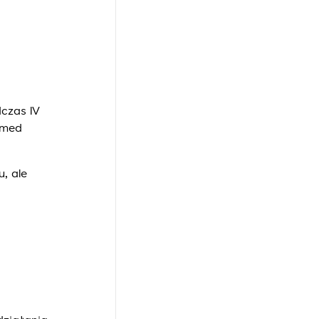
czas IV
rmed
, ale