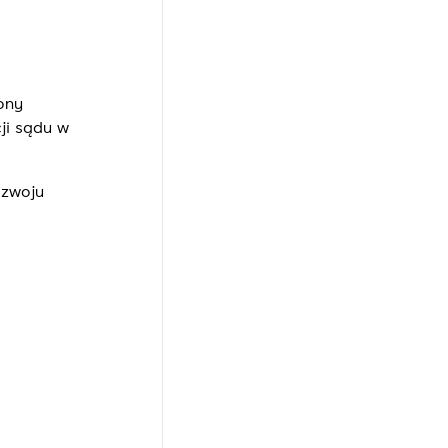
ony
ji sądu w
ozwoju