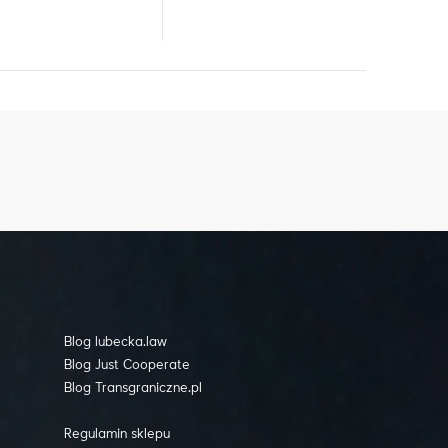
Blog lubecka.law
Blog Just Cooperate
Blog Transgraniczne.pl
Regulamin sklepu