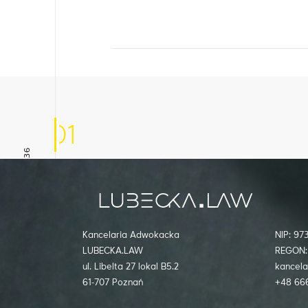
01
+48 666 085 936
Inne aktualności
Kancelaria Adwokacka
NIP: 9
LUBECKA.LAW
REGON:
ul. Libelta 27 lokal B5.2
kancela
61-707 Poznań
+48 66