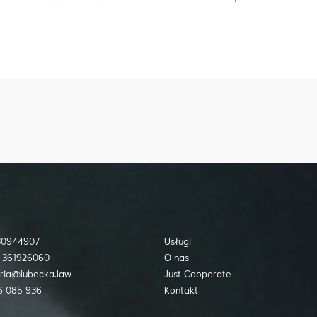
730944907
Usługi
 361926060
O nas
ria@lubecka.law
Just Cooperate
6 085 936
Kontakt