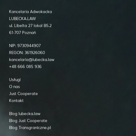
Kancelaria Adwokacka
LUBECKA.LAW
ul. Libelta 27 lokal B5.2
61-707 Poznań
NIP: 9730944907
REGON: 361926060
kancelaria@lubecka.law
+48 666 085 936
Usługi
O nas
Just Cooperate
Kontakt
Blog lubecka.law
Blog Just Cooperate
Blog Transgraniczne.pl