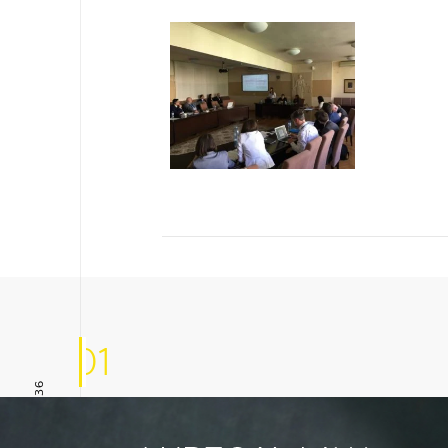
01
+48 666 085 936