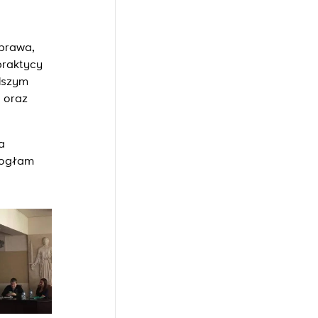
 prawa,
praktycy
lszym
 oraz
a
 mogłam