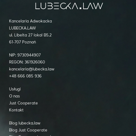
Kancelaria Adwokacka
LUBECKA.LAW
ul. Libelta 27 lokal B5.2
61-707 Poznań
NIP: 9730944907
REGON: 361926060
kancelaria@lubecka.law
+48 666 085 936
Usługi
O nas
Just Cooperate
Kontakt
Blog lubecka.law
Blog Just Cooperate