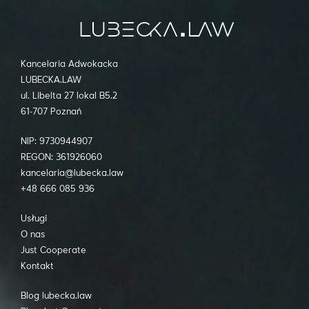
Kancelaria Adwokacka
LUBECKA.LAW
ul. Libelta 27 lokal B5.2
61-707 Poznań
NIP: 9730944907
REGON: 361926060
kancelaria@lubecka.law
+48 666 085 936
Usługi
O nas
Just Cooperate
Kontakt
Blog lubecka.law