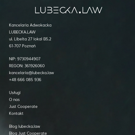
Kancelaria Adwokacka
LUBECKA.LAW
ul. Libelta 27 lokal B5.2
61-707 Poznań
NIP: 9730944907
REGON: 361926060
kancelaria@lubecka.law
+48 666 085 936
Usługi
O nas
Just Cooperate
Kontakt
Blog lubecka.law
Blog Just Cooperate