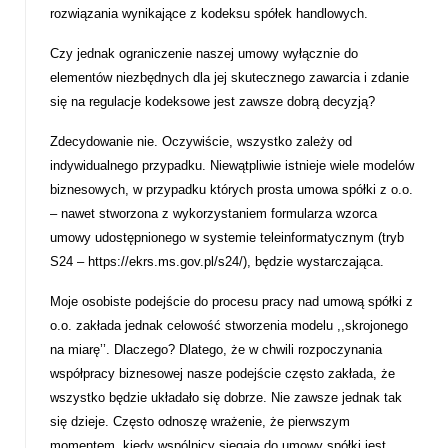
rozwiązania wynikające z kodeksu spółek handlowych.
Czy jednak ograniczenie naszej umowy wyłącznie do
elementów niezbędnych dla jej skutecznego zawarcia i zdanie
się na regulacje kodeksowe jest zawsze dobrą decyzją?
Zdecydowanie nie. Oczywiście, wszystko zależy od
indywidualnego przypadku. Niewątpliwie istnieje wiele modelów
biznesowych, w przypadku których prosta umowa spółki z o.o.
– nawet stworzona z wykorzystaniem formularza wzorca
umowy udostępnionego w systemie teleinformatycznym (tryb
S24 –
https://ekrs.ms.gov.pl/s24/
), będzie wystarczająca.
Moje osobiste podejście do procesu pracy nad umową spółki z
o.o. zakłada jednak celowość stworzenia modelu ,,skrojonego
na miarę’’. Dlaczego? Dlatego, że w chwili rozpoczynania
współpracy biznesowej nasze podejście często zakłada, że
wszystko będzie układało się dobrze. Nie zawsze jednak tak
się dzieje. Często odnoszę wrażenie, że pierwszym
momentem, kiedy wspólnicy sięgają do umowy spółki jest