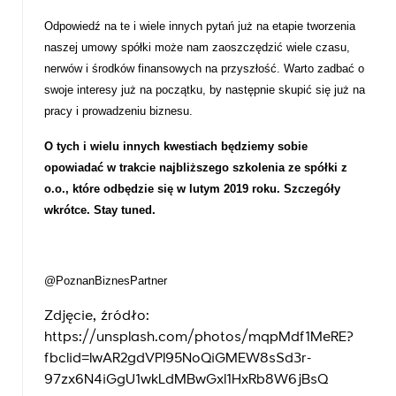
Odpowiedź na te i wiele innych pytań już na etapie tworzenia
naszej umowy spółki może nam zaoszczędzić wiele czasu,
nerwów i środków finansowych na przyszłość. Warto zadbać o
swoje interesy już na początku, by następnie skupić się już na
pracy i prowadzeniu biznesu.
O tych i wielu innych kwestiach będziemy sobie
opowiadać w trakcie najbliższego szkolenia ze spółki z
o.o., które odbędzie się w lutym 2019 roku. Szczegóły
wkrótce. Stay tuned.
@PoznanBiznesPartner
Zdjęcie, źródło:
https://unsplash.com/photos/mqpMdf1MeRE?
fbclid=IwAR2gdVPl95NoQiGMEW8sSd3r-
97zx6N4iGgU1wkLdMBwGxl1HxRb8W6jBsQ