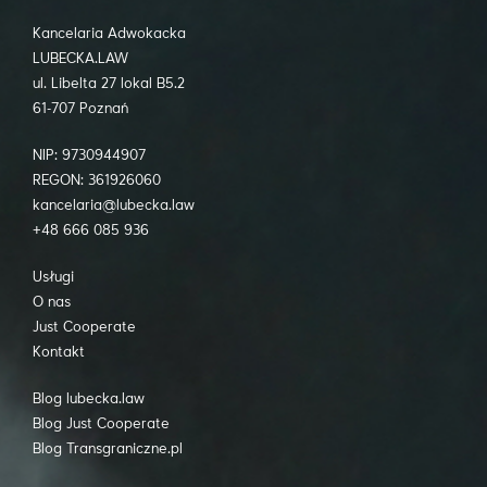
Kancelaria Adwokacka
LUBECKA.LAW
ul. Libelta 27 lokal B5.2
61-707 Poznań
NIP: 9730944907
REGON: 361926060
kancelaria@lubecka.law
+48 666 085 936
Usługi
O nas
Just Cooperate
Kontakt
Blog lubecka.law
Blog Just Cooperate
Blog Transgraniczne.pl