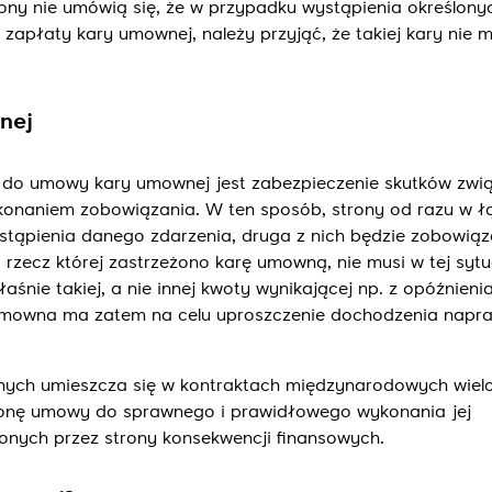
rony nie umówią się, że w przypadku wystąpienia określony
zapłaty kary umownej, należy przyjąć, że takiej kary nie 
nej
o umowy kary umownej jest zabezpieczenie skutków zwi
onaniem zobowiązania. W ten sposób, strony od razu w łą
stąpienia danego zdarzenia, druga z nich będzie zobowią
 rzecz której zastrzeżono karę umowną, nie musi w tej sytu
nie takiej, a nie innej kwoty wynikającej np. z opóźnieni
 umowna ma zatem na celu uproszczenie dochodzenia napra
ych umieszcza się w kontraktach międzynarodowych wielo
ronę umowy do sprawnego i prawidłowego wykonania jej
ionych przez strony konsekwencji finansowych.