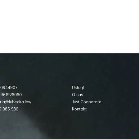
730944907
Usługi
 361926060
O nas
ria@lubecka.law
Just Cooperate
6 085 936
Kontakt