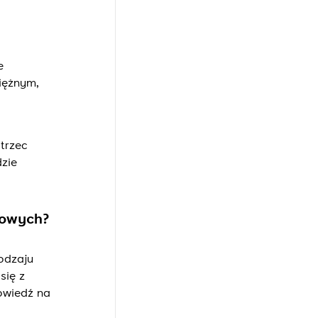
e
iężnym,
trzec
zie
dowych?
odzaju
się z
owiedź na