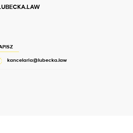
LUBECKA.LAW
APISZ
kancelaria@lubecka.law