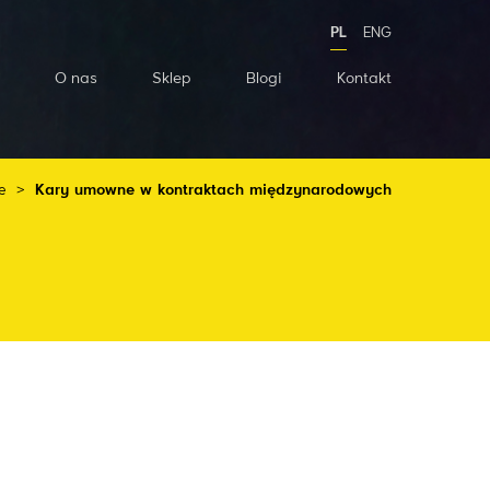
PL
ENG
O nas
Sklep
Blogi
Kontakt
e
>
Kary umowne w kontraktach międzynarodowych