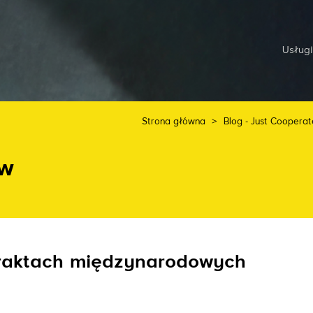
Usługi
Strona główna
>
Blog - Just Cooperat
aw
raktach międzynarodowych