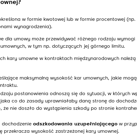
mownej?
reślona w formie kwotowej lub w formie procentowej (np.
onami wynagrodzenia).
iwe dla umowy może przewidywać różnego rodzaju wymogi
 umownych, w tym np. dotyczących jej górnego limitu.
ych kary umowne w kontraktach międzynarodowych należą
reślające maksymalną wysokość kar umownych, jakie mogą
ntraktu.
dzaju postanowienia odnoszą się do sytuacji, w których w
 jaka co do zasady uprawniałaby daną stronę do dochodz
, że nie doszło do wystąpienia szkody po stronie kontrahe
a dochodzenie
odszkodowania uzupełniającego
w przyp
nę przekracza wysokość zastrzeżonej kary umownej.