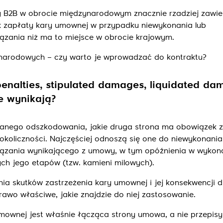
Wyślij
y B2B w obrocie międzynarodowym znacznie rzadziej zawie
k zapłaty kary umownej w przypadku niewykonania lub
zania niż ma to miejsce w obrocie krajowym.
narodowych – czy warto je wprowadzać do kontraktu?
enalties, stipulated damages, liquidated da
ne wynikają?
anego odszkodowania, jakie druga strona ma obowiązek 
koliczności. Najczęściej odnoszą się one do niewykonania
ązania wynikającego z umowy, w tym opóźnienia w wykon
h jego etapów (tzw. kamieni milowych).
nia skutków zastrzeżenia kary umownej i jej konsekwencji d
awo właściwe, jakie znajdzie do niej zastosowanie.
mownej jest właśnie łącząca strony umowa, a nie przepis