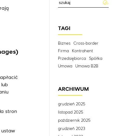
rają
TAGI
Biznes
Cross-border
Firma
Kontrahent
mages)
Przedsiębiorca
Spółka
Umowa
Umowa B2B
zapłacić
 lub
ARCHIWUM
aniu
grudzień 2025
la stron
listopad 2025
październik 2025
grudzień 2023
y ustaw