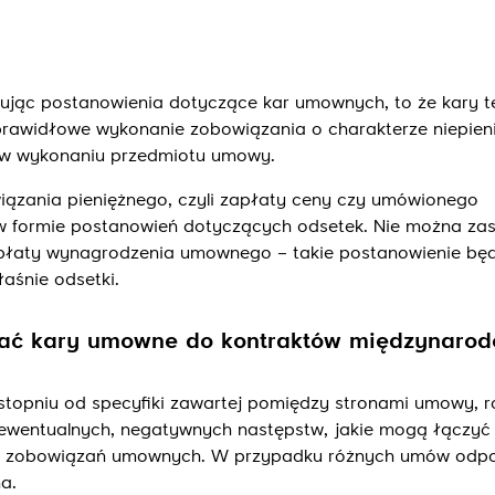
uując postanowienia dotyczące kar umownych, to że kary t
prawidłowe wykonanie zobowiązania o charakterze niepien
a w wykonaniu przedmiotu umowy.
ązania pieniężnego, czyli zapłaty ceny czy umówionego
w formie postanowień dotyczących odsetek. Nie można zas
płaty wynagrodzenia umownego – takie postanowienie będ
aśnie odsetki.
ać kary umowne do kontraktów międzynaro
 stopniu od specyfiki zawartej pomiędzy stronami umowy, r
z ewentualnych, negatywnych następstw, jakie mogą łączyć 
jej zobowiązań umownych. W przypadku różnych umów odp
a.