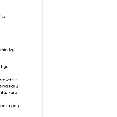
 1%
 między
 być
prawdzie
enia kary
nta, kara
adku gdy