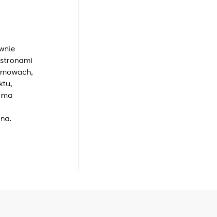
wnie
 stronami
 umowach,
ktu,
e ma
na.