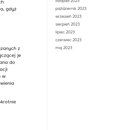
listopad 2023
ch
październik 2023
ma, gdyż
wrzesień 2023
sierpień 2023
lipiec 2023
czerwiec 2023
maj 2023
ązanych z
czącej je
zana do
acji
a w
wienia
krotnie