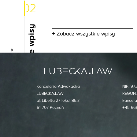
02
Inne wpisy
+ Zobacz wszystkie wpisy
+48 666 085 936
Kancelaria Adwokacka
NIP: 9
LUBECKA.LAW
REGON:
ul. Libelta 27 lokal B5.2
kancela
kancelaria@lubecka.law
61-707 Poznań
+48 66