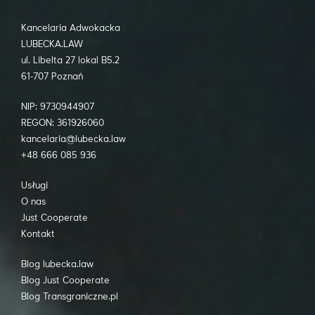
Kancelaria Adwokacka
LUBECKA.LAW
ul. Libelta 27 lokal B5.2
61-707 Poznań
NIP: 9730944907
REGON: 361926060
kancelaria@lubecka.law
+48 666 085 936
Usługi
O nas
Just Cooperate
Kontakt
Blog lubecka.law
Blog Just Cooperate
Blog Transgraniczne.pl