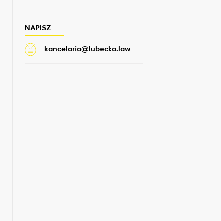
NAPISZ
kancelaria@lubecka.law