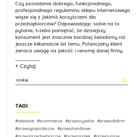
Czy posiadanie dobrego, funkcjonalnego,
profesjonalnego regulaminu sklepu internetowego
wiąże się z jakimiś korzyściami dla
przedsiębiorców? Odpowiadając sobie na to
pytanie, trzeba pamiętać, że dzisiejszy
konsument jest znacznie bardziej świadomy niż
jeszcze kilkanaście lat temu. Potencjalny klient
zwraca uwagę na jakość i renomę danej firmy.
+ Czytaj
TAGI
#adwokat
#ecommerce
#prawocywilne
#prawodlafirm
#prawogospodarcze
#prawohandlowe
#prawoprzedsiebiorcow
#prawospolek
#prawoumow