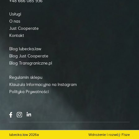
+48 666 085 936
Usługi
O nas
Just Cooperate
Kontakt
Blog lubecka.law
Blog Just Cooperate
Blog Transgraniczne.pl
Regulamin sklepu
Klauzula Informacyjna na Instagram
Polityka Prywatności
lubecka.law 2026©
Wdrożenie i rozwój: Fisze