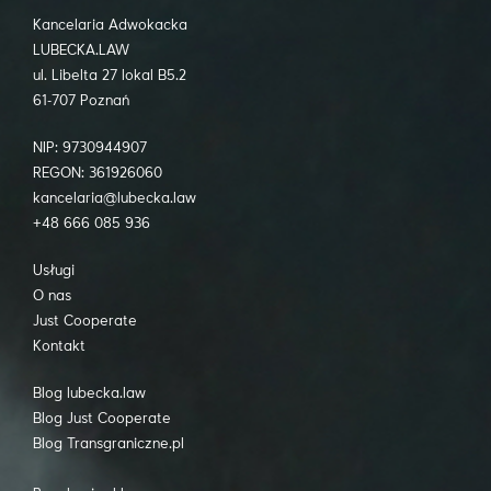
Kancelaria Adwokacka
LUBECKA.LAW
ul. Libelta 27 lokal B5.2
61-707 Poznań
NIP: 9730944907
REGON: 361926060
kancelaria@lubecka.law
+48 666 085 936
Usługi
O nas
Just Cooperate
Kontakt
Blog lubecka.law
Blog Just Cooperate
Blog Transgraniczne.pl