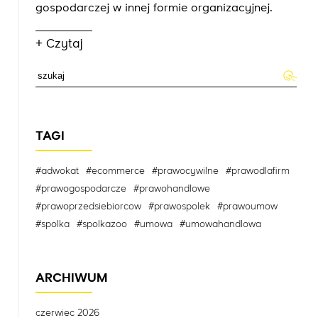
gospodarczej w innej formie organizacyjnej.
+ Czytaj
TAGI
#adwokat
#ecommerce
#prawocywilne
#prawodlafirm
#prawogospodarcze
#prawohandlowe
#prawoprzedsiebiorcow
#prawospolek
#prawoumow
#spolka
#spolkazoo
#umowa
#umowahandlowa
ARCHIWUM
czerwiec 2026