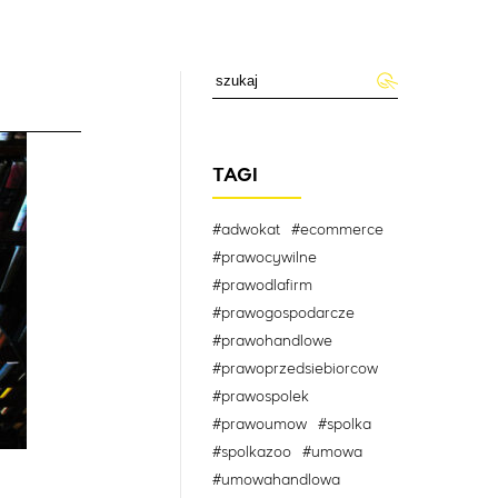
TAGI
#adwokat
#ecommerce
#prawocywilne
#prawodlafirm
#prawogospodarcze
#prawohandlowe
#prawoprzedsiebiorcow
#prawospolek
#prawoumow
#spolka
#spolkazoo
#umowa
#umowahandlowa