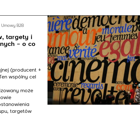
Umowy B2B
 targety i
nych – o co
nej (producent +
Ten wspólny cel
alizowany może
mowie
ostanowienia
pu, targetów