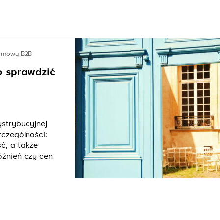
Umowy B2B
o sprawdzić
strybucyjnej
zczególności:
ć, a także
źnień czy cen