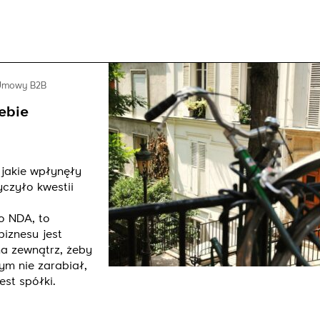
Umowy B2B
ebie
 jakie wpłynęły
yczyło kwestii
 o NDA, to
biznesu jest
a zewnątrz, żeby
ym nie zarabiał,
est spółki.