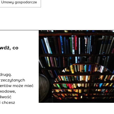
Umowy gospodarcze
Wyślij
wdź, co
drugą.
przeczytanych
mentów może mieć
awodowe,
liwość
i chcesz