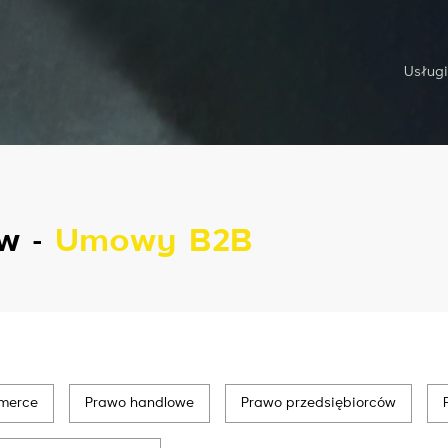
Usługi
w -
Umowy B2B
merce
Prawo handlowe
Prawo przedsiębiorców