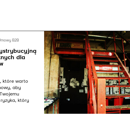
Umowy B2B
ystrybucyjną
tnych dla
ów
, które warto
mowy, aby
a Twojemu
ryzyka, który