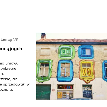
Umowy B2B
bucyjnych
ania umowy
konkretne
ra.
zenie, ale
ie sprzedawał, w
można to