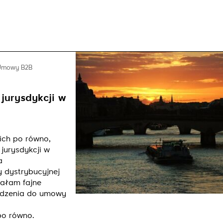
Umowy B2B
jurysdykcji w
kich po równo,
jurysdykcji w
a
 dystrybucyjnej
ałam fajne
adzenia do umowy
po równo.