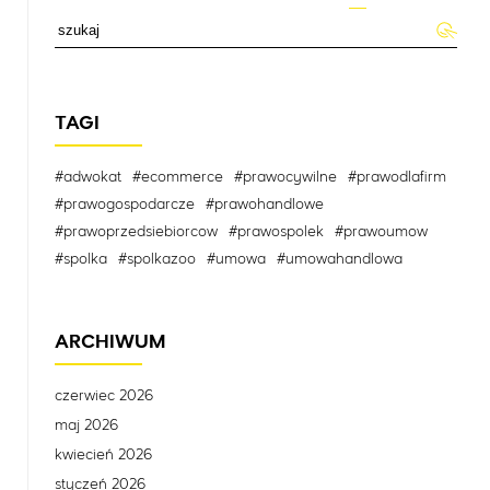
TAGI
#adwokat
#ecommerce
#prawocywilne
#prawodlafirm
#prawogospodarcze
#prawohandlowe
#prawoprzedsiebiorcow
#prawospolek
#prawoumow
#spolka
#spolkazoo
#umowa
#umowahandlowa
ARCHIWUM
czerwiec 2026
maj 2026
kwiecień 2026
styczeń 2026