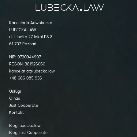
Kancelaria Adwokacka
LUBECKA.LAW
ul. Libelta 27 lokal B5.2
61-707 Poznań
NIP: 9730944907
REGON: 361926060
kancelaria@lubecka.law
+48 666 085 936
Usługi
O nas
Just Cooperate
Kontakt
Blog lubecka.law
Blog Just Cooperate