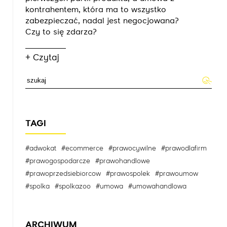
kontrahentem, która ma to wszystko
zabezpieczać, nadal jest negocjowana?
Czy to się zdarza?
+ Czytaj
TAGI
#adwokat
#ecommerce
#prawocywilne
#prawodlafirm
#prawogospodarcze
#prawohandlowe
#prawoprzedsiebiorcow
#prawospolek
#prawoumow
#spolka
#spolkazoo
#umowa
#umowahandlowa
ARCHIWUM