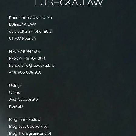
Kancelaria Adwokacka
LUBECKA.LAW
ul. Libelta 27 lokal B5.2
61-707 Poznań
NIP: 9730944907
REGON: 361926060
kancelaria@lubecka.law
+48 666 085 936
Usługi
O nas
Just Cooperate
Kontakt
Blog lubecka.law
Blog Just Cooperate
Blog Transgraniczne.pl