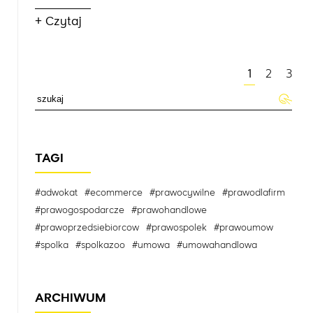
+ Czytaj
1
2
3
TAGI
#adwokat
#ecommerce
#prawocywilne
#prawodlafirm
#prawogospodarcze
#prawohandlowe
#prawoprzedsiebiorcow
#prawospolek
#prawoumow
#spolka
#spolkazoo
#umowa
#umowahandlowa
ARCHIWUM