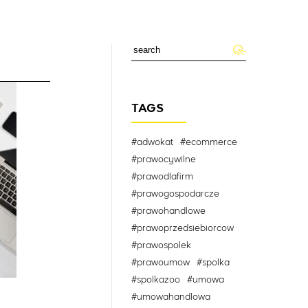
TAGS
#adwokat
#ecommerce
#prawocywilne
#prawodlafirm
#prawogospodarcze
#prawohandlowe
#prawoprzedsiebiorcow
#prawospolek
#prawoumow
#spolka
#spolkazoo
#umowa
#umowahandlowa