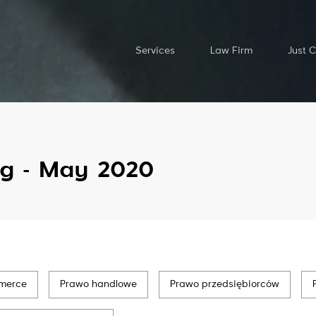
Services
Law Firm
Just 
g - May 2020
merce
Prawo handlowe
Prawo przedsiębiorców