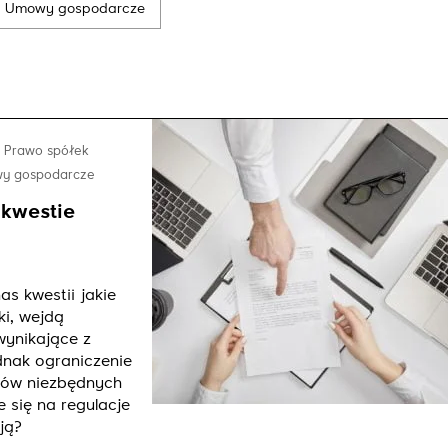
Umowy gospodarcze
Send
Prawo spółek
y gospodarcze
 kwestie
s kwestii jakie
i, wejdą
ynikające z
dnak ograniczenie
tów niezbędnych
e się na regulacje
ją?