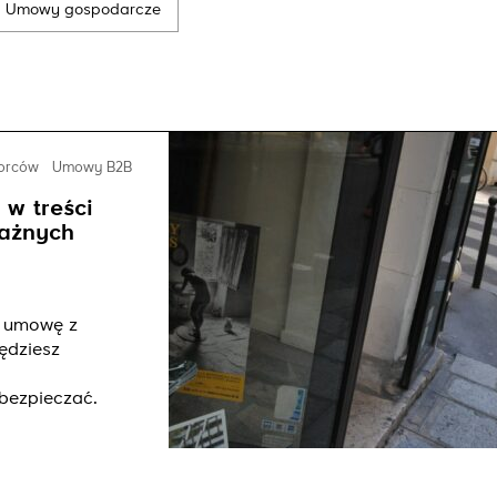
Umowy gospodarcze
Send
iorców
Umowy B2B
 w treści
ważnych
z umowę z
ędziesz
bezpieczać.