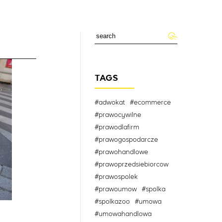
TAGS
#adwokat
#ecommerce
#prawocywilne
#prawodlafirm
#prawogospodarcze
#prawohandlowe
#prawoprzedsiebiorcow
#prawospolek
#prawoumow
#spolka
#spolkazoo
#umowa
#umowahandlowa