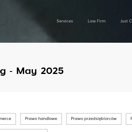
Services
Law Firm
Just 
g - May 2025
merce
Prawo handlowe
Prawo przedsiębiorców