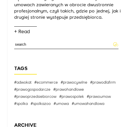
umowach zawieranych w obrocie dwustronnie
profesjonalnym, czyli takich, gdzie po jednej, jak i
drugiej stronie występuje przedsiębiorca.
+ Read
TAGS
#adwokat
#ecommerce
#prawocywilne
#prawodlafirm
#prawogospodarcze
#prawohandlowe
#prawoprzedsiebiorcow
#prawospolek
#prawoumow
#spolka
#spolkazoo
#umowa
#umowahandlowa
ARCHIVE