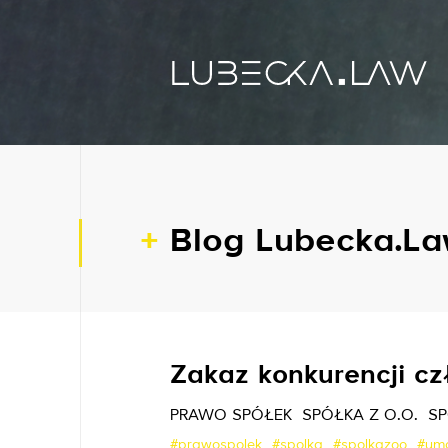
Blog Lubecka.L
Zakaz konkurencji cz
PRAWO SPÓŁEK
SPÓŁKA Z O.O.
SP
#prawospolek
#spolka
#spolkazoo
#um