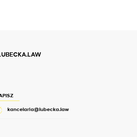
LUBECKA.LAW
APISZ
kancelaria@lubecka.law