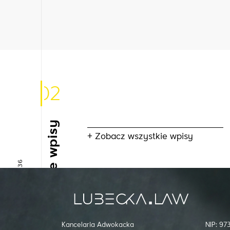
02
Inne wpisy
+ Zobacz wszystkie wpisy
+48 666 085 936
Kancelaria Adwokacka
NIP: 9