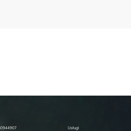
730944907
Usługi