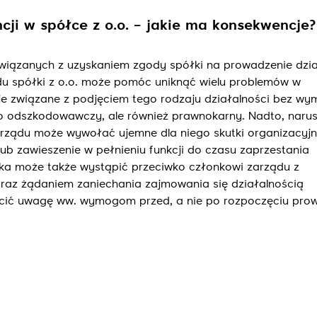
cji w spółce z o.o. – jakie ma konsekwencje?
iązanych z uzyskaniem zgody spółki na prowadzenie dzia
du spółki z o.o. może pomóc uniknąć wielu problemów w
cje związane z podjęciem tego rodzaju działalności bez w
o odszkodowawczy, ale również prawnokarny. Nadto, narus
arządu może wywołać ujemne dla niego skutki organizacyjn
ub zawieszenie w pełnieniu funkcji do czasu zaprzestania
łka może także wystąpić przeciwko członkowi zarządu z
raz żądaniem zaniechania zajmowania się działalnością
cić uwagę ww. wymogom przed, a nie po rozpoczęciu pro