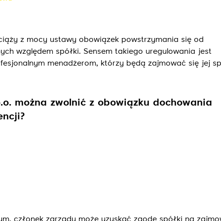
Wyślij
 ciąży z mocy ustawy obowiązek powstrzymania się od
ych względem spółki. Sensem takiego uregulowania jest
ofesjonalnym menadżerom, którzy będą zajmować się jej s
o.o. można zwolnić z obowiązku dochowania
ncji?
m, członek zarządu może uzyskać zgodę spółki na zajmo