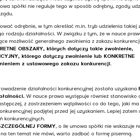
mowa spółki nie reguluje tego w sposób odrębny, zgody udz
ządu.
wać odrębnie, w tym określać m.in. tryb udzielenia takiej 
o rodzaju działalności. W związku z tym, że w nauce praw
ące możliwość generalnego zwolnienia z zakazu konkurencj
TNE OBSZARY, których dotyczy takie zwolnienie,
JNY, którego dotyczy zwolnienie lub KONKRETNE
lnieniem z ustawowego zakazu konkurencji
.
rowadzenie działalności konkurencyjnej została uzyskana
ałalności.
W nauce prawa występuje również stanowisko 
stępczej, z zastrzeżeniem wątpliwości co do tego, jaki ma
konkurencyjnej podjętej przed jej uzyskaniem. Lepiej zatem
ń konkurencyjnych.
SZCZEGÓLNEJ FORMY
, o ile umowa spółki nie wskazuje n
c na ten temat nie mówi, warto zadbać o formę pisemną.