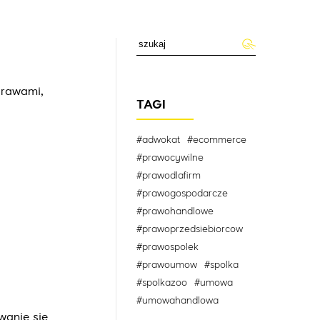
prawami,
TAGI
#adwokat
#ecommerce
#prawocywilne
#prawodlafirm
#prawogospodarcze
#prawohandlowe
#prawoprzedsiebiorcow
#prawospolek
#prawoumow
#spolka
#spolkazoo
#umowa
#umowahandlowa
wanie się