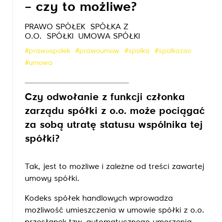
– czy to możliwe?
PRAWO SPÓŁEK
SPÓŁKA Z
O.O.
SPÓŁKI
UMOWA SPÓŁKI
#prawospolek
#prawoumow
#spolka
#spolkazoo
#umowa
Czy odwołanie z funkcji członka
zarządu spółki z o.o. może pociągać
za sobą utratę statusu wspólnika tej
spółki?
Tak, jest to możliwe i zależne od treści zawartej
umowy spółki.
Kodeks spółek handlowych wprowadza
możliwość umieszczenia w umowie spółki z o.o.