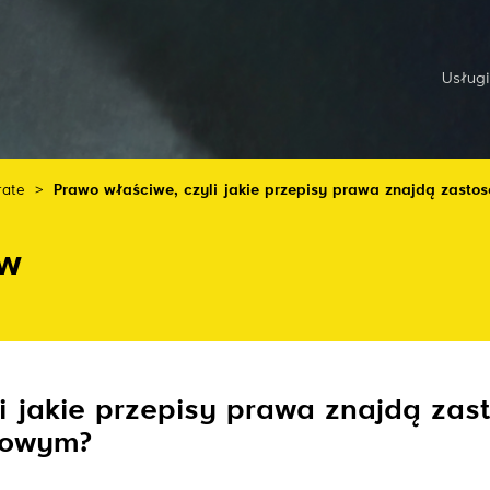
Usługi
rate
>
Prawo właściwe, czyli jakie przepisy prawa znajdą zas
aw
li jakie przepisy prawa znajdą z
dowym?