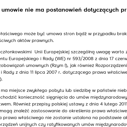
w umowie nie ma postanowień dotyczących p
 właściwego może być umowa stron bądź w przypadku bra
aściwych aktów prawnych.
złonkowskimi Unii Europejskiej szczególną uwagę warto 
ntu Europejskiego i Rady (WE) nr 593/2008 z dnia 17 czer
zobowiązań umownych (Rzym I), jak również Rozporządzeni
i Rady z dnia 11 lipca 2007 r. dotyczącego prawa właściw
).
t ma miejsce zwykłego pobytu lub siedzibę w państwie ni
 zachodzić konieczność sięgnięcia do umów międzynarodow
wem. Również przepisy polskiej ustawy z dnia 4 lutego 2011
ogą znaleźć zastosowanie do określenia prawa właściwe
ia prawa właściwego nie zostanie ustalona na podstawie a
porządzeń unijnych czy ratyfikowanych umów międzynarod