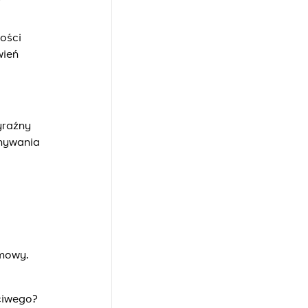
ości
wień
yraźny
onywania
mowy.
ciwego?