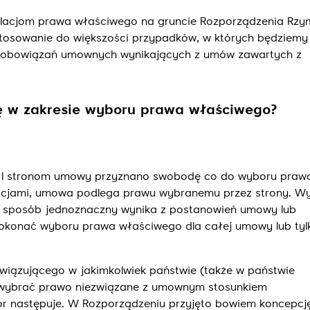
gulacjom prawa właściwego na gruncie Rozporządzenia Rzym
stosowanie do większości przypadków, w których będziemy
zobowiązań umownych wynikających z umów zawartych z
ę w zakresie wyboru prawa właściwego?
 I stronom umowy przyznano swobodę co do wyboru praw
lacjami, umowa podlega prawu wybranemu przez strony. W
w sposób jednoznaczny wynika z postanowień umowy lub
okonać wyboru prawa właściwego dla całej umowy lub tylk
wiązującego w jakimkolwiek państwie (także w państwie
 wybrać prawo niezwiązane z umownym stosunkiem
r następuje. W Rozporządzeniu przyjęto bowiem koncepcj