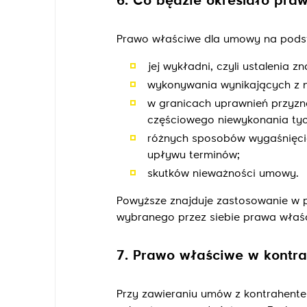
6. Co będzie określało pra
Prawo właściwe dla umowy na podst
jej wykładni, czyli ustalenia
wykonywania wynikających z n
w granicach uprawnień przyzn
częściowego niewykonania tyc
różnych sposobów wygaśnięcia
upływu terminów;
skutków nieważności umowy.
Powyższe znajduje zastosowanie w p
wybranego przez siebie prawa właś
7. Prawo właściwe w kontr
Przy zawieraniu umów z kontrahent