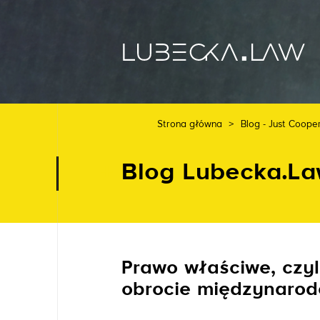
Strona główna
>
Blog - Just Coope
Blog Lubecka.L
Prawo właściwe, czy
obrocie międzynaro