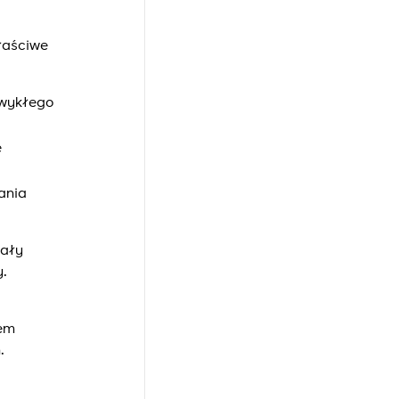
łaściwe
zwykłego
e
ania
nały
y.
lem
.