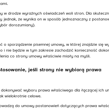
kami.
 w drodze wyraźnych oświadczeń woli stron. Dla skuteczn
 jednak, że wynika on w sposób jednoznaczny z postano
ybór dorozumiany).
 o sporządzenie pisemnej umowy, w której znajdzie się w
 i nie będzie w tym zakresie zachodzić konieczność dok
alenia co strony umowy właściwie miały na myśli.
stosowanie, jeśli strony nie wybiorą prawa
u dokonywać wyboru prawa właściwego dla łączącej ich u
k wielokrotnie celowe.
prowadzą do umowy postanowień dotyczących prawa właś