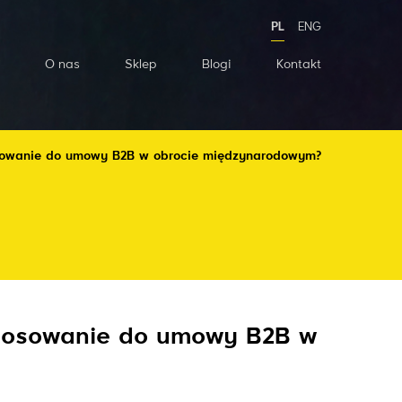
PL
ENG
O nas
Sklep
Blogi
Kontakt
tosowanie do umowy B2B w obrocie międzynarodowym?
astosowanie do umowy B2B w