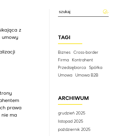
ikająca z
ku umowy
TAGI
lizacji
Biznes
Cross-border
Firma
Kontrahent
Przedsiębiorca
Spółka
Umowa
Umowa B2B
trony
ARCHIWUM
rahentem
ych prawa
grudzień 2025
o nie ma
listopad 2025
październik 2025