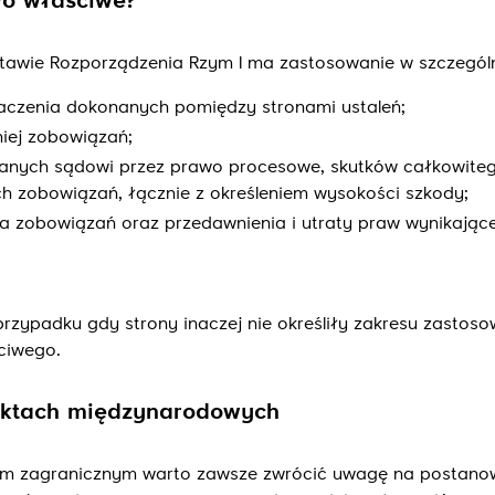
wo właściwe?
awie Rozporządzenia Rzym I ma zastosowanie w szczególn
 znaczenia dokonanych pomiędzy stronami ustaleń;
iej zobowiązań;
anych sądowi przez prawo procesowe, skutków całkowiteg
h zobowiązań, łącznie z określeniem wysokości szkody;
 zobowiązań oraz przedawnienia i utraty praw wynikające
rzypadku gdy strony inaczej nie określiły zakresu zastos
ciwego.
aktach międzynarodowych
em zagranicznym warto zawsze zwrócić uwagę na postano