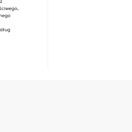
z
ściwego,
lnego
edług