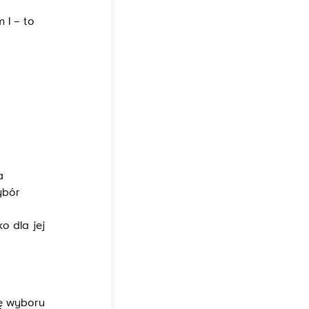
 I – to
a
ybór
o dla jej
ę wyboru