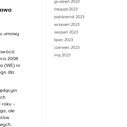
grudzień 2023
rawa
listopad 2023
październik 2023
wrzesień 2023
sierpień 2023
ku umowy
lipiec 2023
czerwiec 2023
zwrócić
maj 2023
wca 2008
a (WE) nr
ego dla
ebędącym
ych
 roku –
go, ale
któw
owych.