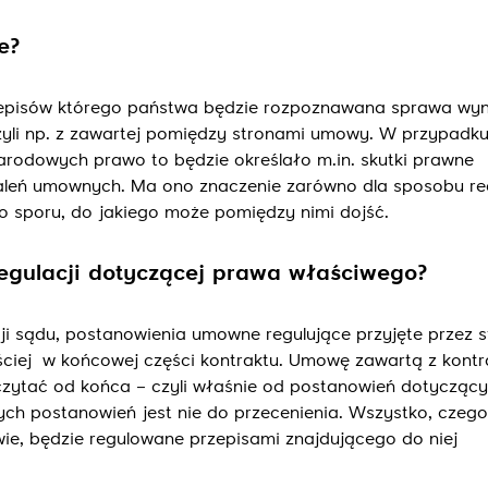
Wyślij
e?
episów którego państwa będzie rozpoznawana sprawa wyn
zyli np. z zawartej pomiędzy stronami umowy. W przypad
rodowych prawo to będzie określało m.in. skutki prawne
leń umownych. Ma ono znaczenie zarówno dla sposobu rea
o sporu, do jakiego może pomiędzy nimi dojść.
egulacji dotyczącej prawa właściwego?
ji sądu, postanowienia umowne regulujące przyjęte przez s
ściej w końcowej części kontraktu. Umowę zawartą z kont
zytać od końca – czyli właśnie od postanowień dotycząc
ych postanowień jest nie do przecenienia. Wszystko, czeg
e, będzie regulowane przepisami znajdującego do niej