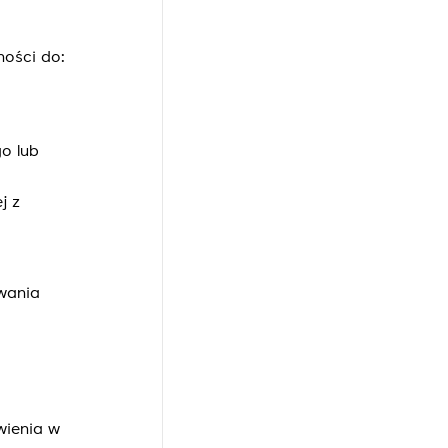
ości do:
o lub
j z
owania
wienia w