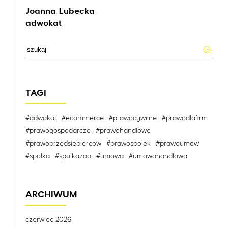
Joanna Lubecka
adwokat
TAGI
#adwokat
#ecommerce
#prawocywilne
#prawodlafirm
#prawogospodarcze
#prawohandlowe
#prawoprzedsiebiorcow
#prawospolek
#prawoumow
#spolka
#spolkazoo
#umowa
#umowahandlowa
ARCHIWUM
czerwiec 2026