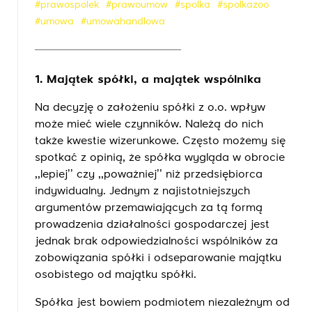
#prawospolek
#prawoumow
#spolka
#spolkazoo
#umowa
#umowahandlowa
1. Majątek spółki, a majątek wspólnika
Na decyzję o założeniu spółki z o.o. wpływ
może mieć wiele czynników. Należą do nich
także kwestie wizerunkowe. Często możemy się
spotkać z opinią, że spółka wygląda w obrocie
,,lepiej’’ czy ,,poważniej’’ niż przedsiębiorca
indywidualny. Jednym z najistotniejszych
argumentów przemawiających za tą formą
prowadzenia działalności gospodarczej jest
jednak brak odpowiedzialności wspólników za
zobowiązania spółki i odseparowanie majątku
osobistego od majątku spółki.
Spółka jest bowiem podmiotem niezależnym od