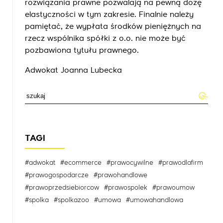
rozwiązania prawne pozwalają na pewną dozę
elastyczności w tym zakresie. Finalnie należy
pamiętać, że wypłata środków pieniężnych na
rzecz wspólnika spółki z o.o. nie może być
pozbawiona tytułu prawnego.
Adwokat Joanna Lubecka
TAGI
#adwokat
#ecommerce
#prawocywilne
#prawodlafirm
#prawogospodarcze
#prawohandlowe
#prawoprzedsiebiorcow
#prawospolek
#prawoumow
#spolka
#spolkazoo
#umowa
#umowahandlowa