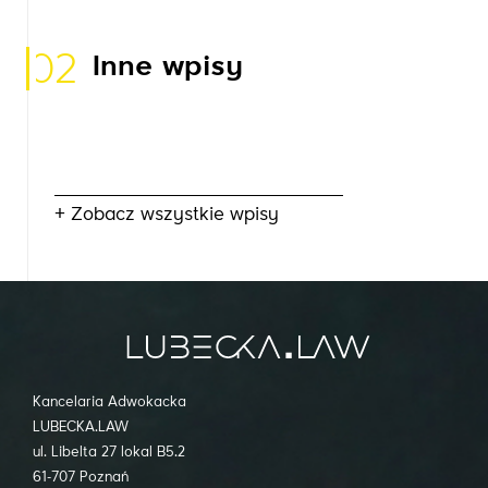
02
Inne wpisy
+ Zobacz wszystkie wpisy
Kancelaria Adwokacka
LUBECKA.LAW
ul. Libelta 27 lokal B5.2
61-707 Poznań