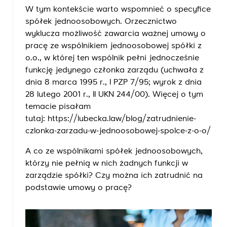
W tym kontekście warto wspomnieć o specyfice
spółek jednoosobowych. Orzecznictwo
wyklucza możliwość zawarcia ważnej umowy o
pracę ze wspólnikiem jednoosobowej spółki z
o.o., w której ten wspólnik pełni jednocześnie
funkcję jedynego członka zarządu (uchwała z
dnia 8 marca 1995 r., I PZP 7/95; wyrok z dnia
28 lutego 2001 r., II UKN 244/00). Więcej o tym
temacie pisałam
tutaj:
https://lubecka.law/blog/zatrudnienie-
czlonka-zarzadu-w-jednoosobowej-spolce-z-o-o/
A co ze wspólnikami spółek jednoosobowych,
którzy nie pełnią w nich żadnych funkcji w
zarządzie spółki? Czy można ich zatrudnić na
podstawie umowy o pracę?