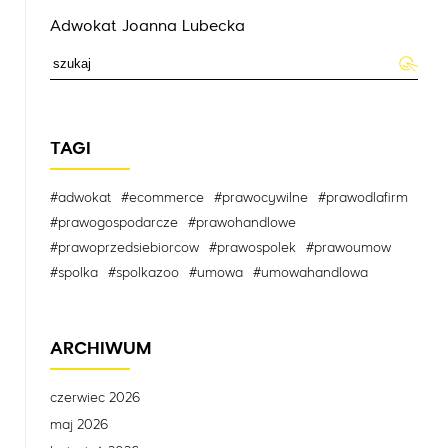
Adwokat Joanna Lubecka
TAGI
#adwokat
#ecommerce
#prawocywilne
#prawodlafirm
#prawogospodarcze
#prawohandlowe
#prawoprzedsiebiorcow
#prawospolek
#prawoumow
#spolka
#spolkazoo
#umowa
#umowahandlowa
ARCHIWUM
czerwiec 2026
maj 2026