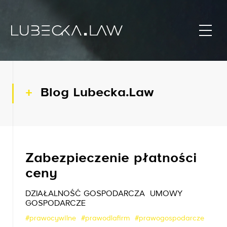
Blog Lubecka.Law
Zabezpieczenie płatności
ceny
DZIAŁALNOŚĆ GOSPODARCZA
UMOWY
GOSPODARCZE
#prawocywilne
#prawodlafirm
#prawogospodarcze