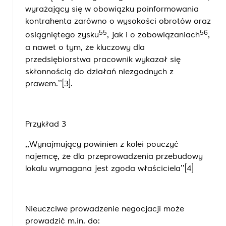
wyrażający się w obowiązku poinformowania
kontrahenta zarówno o wysokości ­obrotów oraz
55
56
osiągniętego zysku
, jak i o zobowiązaniach
,
a nawet o tym, że kluczowy dla
przedsiębiorstwa pracownik wykazał się
skłonnością do działań niezgodnych z
prawem.’’
[3]
.
Przykład 3
,,Wynajmujący powinien z kolei pouczyć
najemcę, że dla przeprowadzenia przebudowy
lokalu wymagana jest zgoda właściciela’’
[4]
Nieuczciwe prowadzenie negocjacji może
prowadzić m.in. do: