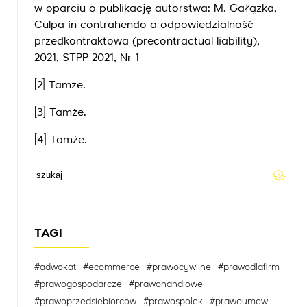
w oparciu o publikację autorstwa: M. Gałązka,
Culpa in contrahendo a odpowiedzialność
przedkontraktowa (precontractual liability),
2021, STPP 2021, Nr 1
[2]
Tamże.
[3]
Tamże.
[4]
Tamże.
TAGI
#adwokat
#ecommerce
#prawocywilne
#prawodlafirm
#prawogospodarcze
#prawohandlowe
#prawoprzedsiebiorcow
#prawospolek
#prawoumow