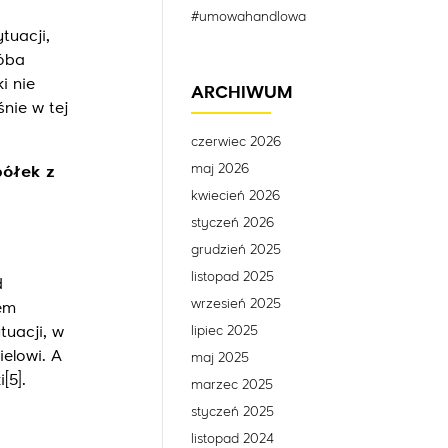
#umowahandlowa
tuacji,
róba
i nie
ARCHIWUM
nie w tej
czerwiec 2026
maj 2026
półek z
kwiecień 2026
styczeń 2026
grudzień 2025
listopad 2025
d
wrzesień 2025
em
lipiec 2025
uacji, w
ielowi. A
maj 2025
i
[5]
.
marzec 2025
styczeń 2025
listopad 2024