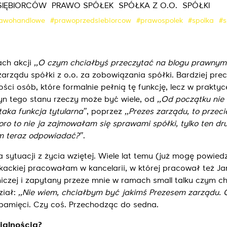
SIĘBIORCÓW
PRAWO SPÓŁEK
SPÓŁKA Z O.O.
SPÓŁKI
awohandlowe
#prawoprzedsiebiorcow
#prawospolek
#spolka
#s
Wyślij
ach akcji
,,O czym chciałbyś przeczytać na blogu prawnym?
arządu spółki z o.o. za zobowiązania spółki. Bardziej prec
ci osób, które formalnie pełnią tę funkcję, lecz w praktyc
zyn tego stanu rzeczy może być wiele, od
,,Od początku ni
taka funkcja tytularna’’
, poprzez
,,Prezes zarządu, to przec
koro to nie ja zajmowałam się sprawami spółki, tylko ten dr
m teraz odpowiadać?’’
.
ytuacji z życia wziętej. Wiele lat temu (już mogę powied
wokackiej pracowałam w kancelarii, w której pracował też Ja
iczej i zapytany przeze mnie w ramach small talku czym c
ział:
,,Nie wiem, chciałbym być jakimś Prezesem zarządu. Cz
 pamięci. Czy coś. Przechodząc do sedna.
ialnością?