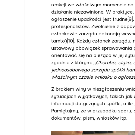
reakcji we właściwym momencie na j
działanie niezawinione. W praktyce,
ogłoszenie upadłości jest trudne
[9]
profesjonalistów. Zwolnienie z odpow
członkowie zarządu dokonają wewnętr
tamto)
[10]
. Każdy członek zarządu, 
ustawowy obowiązek sprawowania pi
orientować się na bieżąco w jej sy
zgodnie z którym:
,,
Choroba, ciąża, 
jednoosobowego zarządu spółki hand
właściwym czasie wniosku o ogłosze
Z brakiem winy w niezgłoszeniu wni
sytuacjach wyjątkowych, takich jak
informacji dotyczących spółki, o ile
Pamiętajmy, że w przypadku sporu, 
dokumentów, pism, wniosków itp.