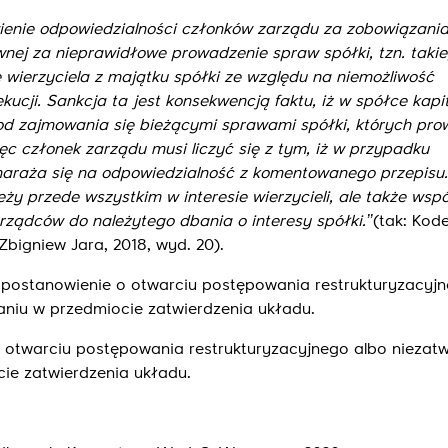
wienie odpowiedzialności członków zarządu za zobowiązania
awnej za nieprawidłowe prowadzenie spraw spółki, tzn. takie
 wierzyciela z majątku spółki ze względu na niemożliwość
ucji. Sankcja ta jest konsekwencją faktu, iż w spółce kapi
od zajmowania się bieżącymi sprawami spółki, których pro
ęc członek zarządu musi liczyć się z tym, iż w przypadku
araża się na odpowiedzialność z komentowanego przepisu.
eży przede wszystkim w interesie wierzycieli, ale także wspó
dców do należytego dbania o interesy spółki.’’
(tak: Kod
bigniew Jara, 2018, wyd. 20).
ostanowienie o otwarciu postępowania restrukturyzacyjn
niu w przedmiocie zatwierdzenia układu.
otwarciu postępowania restrukturyzacyjnego albo niezatw
ie zatwierdzenia układu.