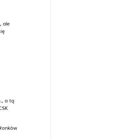
, ale
ię
, a tą
 CSK
złonków