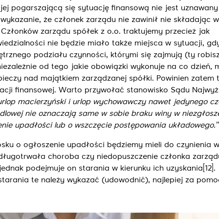
ej pogarszającą się sytuację finansową nie jest uznawany
 wykazanie, że członek zarządu nie zawinił nie składając 
. Członków zarządu spółek z o.o. traktujemy przecież jak
iedzialności nie będzie miało także miejsca w sytuacji, gd
znego podziału czynności, którymi się zajmują (ty robisz 
niezależnie od tego jakie obowiązki wykonuje na co dzień, 
eczy nad majątkiem zarządzanej spółki. Powinien zatem 
tuacji finansowej. Warto przywołać stanowisko Sądu Najwy
urlop macierzyński i urlop wychowawczy nawet jedynego c
lowej nie oznaczają same w sobie braku winy w niezgłosz
nie upadłości lub o wszczęcie postępowania układowego.’’
osku o ogłoszenie upadłości będziemy mieli do czynienia 
 długotrwała choroba czy niedopuszczenie członka zarząd
 jednak podejmuje on starania w kierunku ich uzyskania
[12]
.
starania te należy wykazać (udowodnić), najlepiej za pom