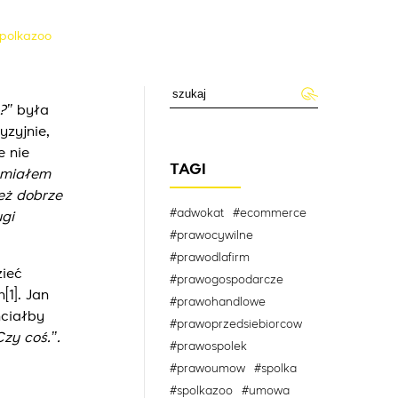
polkazoo
’’
była
yzyjnie,
e nie
TAGI
e miałem
ież dobrze
#adwokat
#ecommerce
ugi
#prawocywilne
#prawodlafirm
zieć
#prawogospodarcze
n
[1]
. Jan
#prawohandlowe
hciałby
#prawoprzedsiebiorcow
y coś.’’.
#prawospolek
#prawoumow
#spolka
#spolkazoo
#umowa