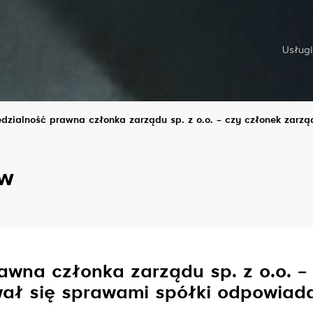
Usługi
zialność prawna członka zarządu sp. z o.o. – czy członek zarządu
aw
wna członka zarządu sp. z o.o. – 
ował się sprawami spółki odpowiada