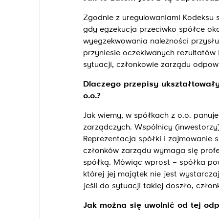
Zgodnie z uregulowaniami Kodeksu 
gdy egzekucja przeciwko spółce oka
wyegzekwowania należności przysług
przyniesie oczekiwanych rezultatów i
sytuacji, członkowie zarządu odpowi
Dlaczego przepisy ukształtował
o.o.?
Jak wiemy, w spółkach z o.o. panuje 
zarządczych. Wspólnicy (inwestorzy
Reprezentacja spółki i zajmowanie s
członków zarządu wymaga się profe
spółką. Mówiąc wprost – spółka pow
której jej majątek nie jest wystarcza
jeśli do sytuacji takiej doszło, cz
Jak można się uwolnić od tej od