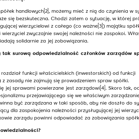
spółek handlowych
[2]
, możemy mieć z nią do czynienia w sy
że się bezskuteczna. Chodzi zatem o sytuację, w której p
ującej wierzycielowi z całego (co ważne
[3]
) majątku spółk
 wierzyciel zwyczajnie swojej należności nie zaspokoi. Właś
adają solidarnie za jej zobowiązania.
y tak surową odpowiedzialność członków zarządów s
rozdział funkcji właścicielskich (inwestorskich) od funkcji
) z zasady nie zajmują się prowadzeniem spraw spółki.
ię jej sprawami powierzane jest zarządowi
[4]
. Skoro tak, o
sjonalizmu przejawiającego się we właściwym zarządzani
inna być zarządzana w taki sposób, aby nie doszło do syt
jący dla zaspokojenia należności przysługującej jej wierzyc
łonkowie zarządu powinni odpowiadać za zobowiązania spółk
powiedzialności?