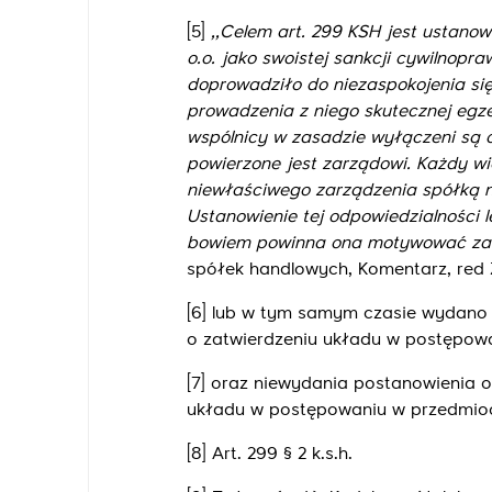
[5]
,,Celem art. 299 KSH jest ustano
o.o. jako swoistej sankcji cywilnopr
doprowadziło do niezaspokojenia się
prowadzenia z niego skutecznej egzek
wspólnicy w zasadzie wyłączeni są 
powierzone jest zarządowi. Każdy wi
niewłaściwego zarządzenia spółką n
Ustanowienie tej odpowiedzialności l
bowiem powinna ona motywować zarzą
spółek handlowych, Komentarz, red Z
[6]
lub w tym samym czasie wydano p
o zatwierdzeniu układu w postępowa
[7]
oraz niewydania postanowienia o 
układu w postępowaniu w przedmioc
[8]
Art. 299 § 2 k.s.h.