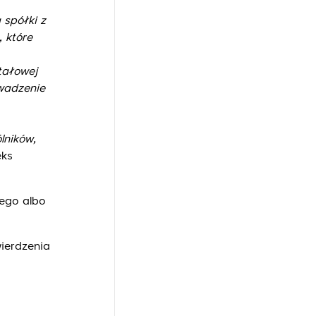
 spółki z
, które
tałowej
wadzenie
lników,
eks
ego albo
ierdzenia