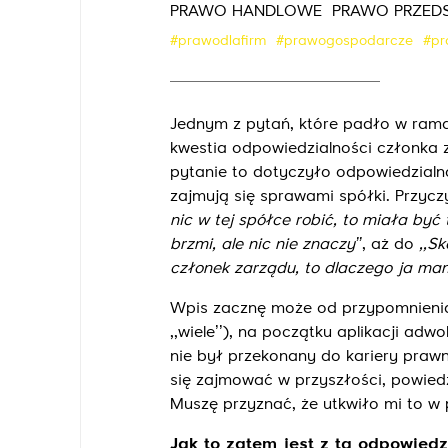
PRAWO HANDLOWE
PRAWO PRZED
#prawodlafirm
#prawogospodarcze
#pr
Jednym z pytań, które padło w ram
kwestia odpowiedzialności członka z
pytanie to dotyczyło odpowiedzialnoś
zajmują się sprawami spółki. Przyc
nic w tej spółce robić, to miała być 
brzmi, ale nic nie znaczy’’
, aż do
,,S
członek zarządu, to dlaczego ja ma
Wpis zacznę może od przypomnienia s
,,wiele’’), na początku aplikacji ad
nie był przekonany do kariery prawn
się zajmować w przyszłości, powied
Muszę przyznać, że utkwiło mi to w
Jak to zatem jest z tą odpowiedz