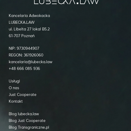
Kancelaria Adwokacka
LUBECKA.LAW
ul. Libelta 27 lokal B5.2
61-707 Poznań
NIP: 9730944907
REGON: 361926060
kancelaria@lubecka.law
+48 666 085 936
Usługi
O nas
Just Cooperate
Kontakt
Blog lubecka.law
Blog Just Cooperate
Blog Transgraniczne.pl