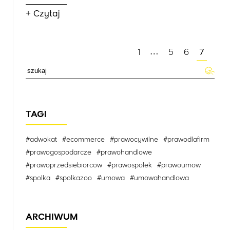
+ Czytaj
1
…
5
6
7
TAGI
#adwokat
#ecommerce
#prawocywilne
#prawodlafirm
#prawogospodarcze
#prawohandlowe
#prawoprzedsiebiorcow
#prawospolek
#prawoumow
#spolka
#spolkazoo
#umowa
#umowahandlowa
ARCHIWUM