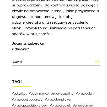
jej wprowadzeniu do kontraktu warto poświęcić
chwilę na omówienie intencji, jakie przyświecają
obydwu stronom umowy, tak aby
odzwierciedlała ona rzeczywiste ustalenia
stron. Pozwoli to na uniknięcie niepotrzebnych
sporów w przyszłości.
Joanna Lubecka
adwokat
TAGI
#adwokat
#ecommerce
#prawocywilne
#prawodlafirm
#prawogospodarcze
#prawohandlowe
#prawoprzedsiebiorcow
#prawospolek
#prawoumow