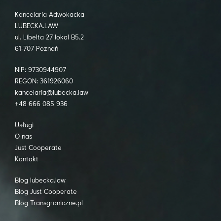
Kancelaria Adwokacka
LUBECKA.LAW
ul. Libelta 27 lokal B5.2
61-707 Poznań
NIP: 9730944907
REGON: 361926060
kancelaria@lubecka.law
+48 666 085 936
Usługi
O nas
Just Cooperate
Kontakt
Blog lubecka.law
Blog Just Cooperate
Blog Transgraniczne.pl