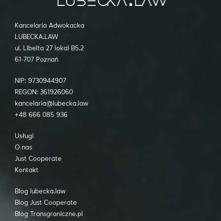
Kancelaria Adwokacka
LUBECKA.LAW
ul. Libelta 27 lokal B5.2
61-707 Poznań
NIP: 9730944907
REGON: 361926060
kancelaria@lubecka.law
+48 666 085 936
Usługi
O nas
Just Cooperate
Kontakt
Blog lubecka.law
Blog Just Cooperate
Blog Transgraniczne.pl