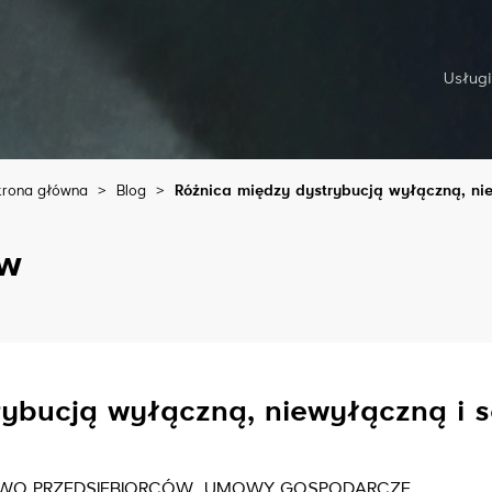
Usługi
trona główna
>
Blog
>
Różnica między dystrybucją wyłączną, n
aw
rybucją wyłączną, niewyłączną i s
WO PRZEDSIĘBIORCÓW
UMOWY GOSPODARCZE