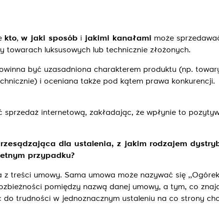
je
kto
,
w jaki sposób
i
jakimi kanałami
może sprzedawać
zy towarach luksusowych lub technicznie złożonych.
owinna być uzasadniona charakterem produktu (np. towar
chnicznie) i oceniana także pod kątem prawa konkurencji.
 sprzedaż internetową, zakładając, że wpłynie to pozytyw
esądzająca dla ustalenia, z jakim rodzajem dystryb
retnym przypadku?
nika z treści umowy. Sama umowa może nazywać się ,,Ogóre
. Rozbieżności pomiędzy nazwą danej umowy, a tym, co znajd
ć do trudności w jednoznacznym ustaleniu na co strony chc