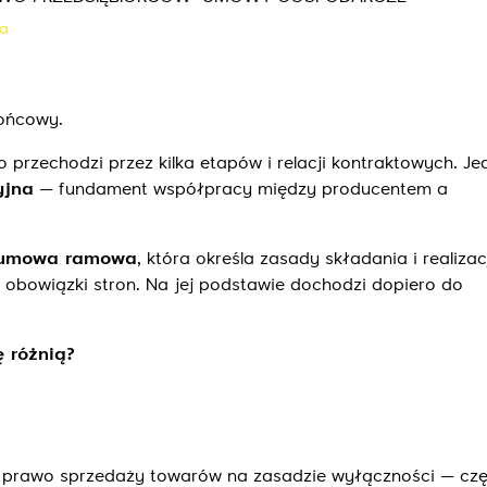
a
Wyślij
ońcowy.
to przechodzi przez kilka etapów i relacji kontraktowych. Je
yjna
— fundament współpracy między producentem a
umowa ramowa
, która określa zasady składania i realizac
 obowiązki stron. Na jej podstawie dochodzi dopiero do
 różnią?
i prawo sprzedaży towarów na zasadzie wyłączności — cz