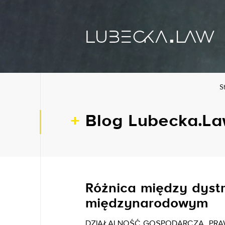
S
Blog Lubecka.L
Różnica między dyst
międzynarodowym
DZIAŁALNOŚĆ GOSPODARCZA
PRA