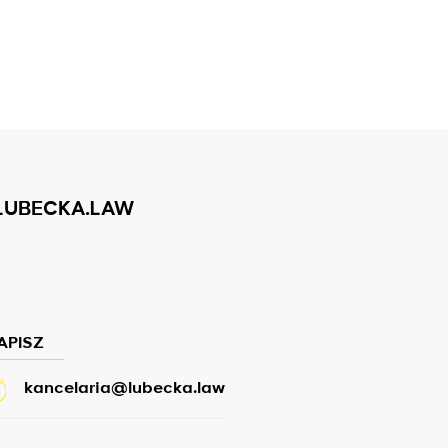
LUBECKA.LAW
APISZ
kancelaria@lubecka.law