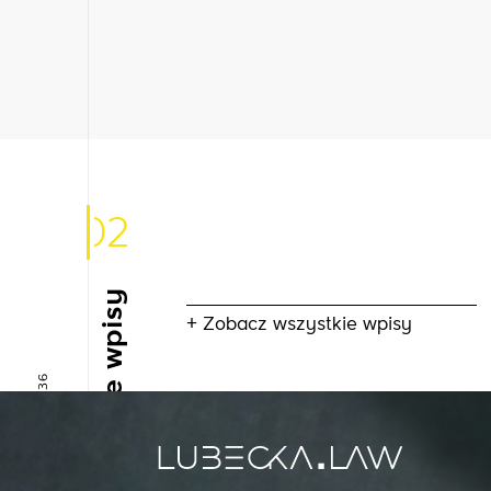
02
Inne wpisy
+ Zobacz wszystkie wpisy
+48 666 085 936