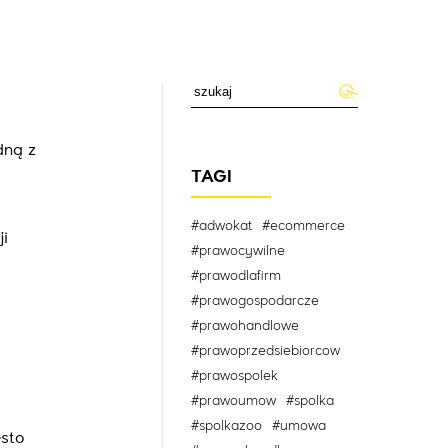
dną z
TAGI
#adwokat
#ecommerce
ji
#prawocywilne
#prawodlafirm
#prawogospodarcze
#prawohandlowe
#prawoprzedsiebiorcow
#prawospolek
#prawoumow
#spolka
#spolkazoo
#umowa
ęsto