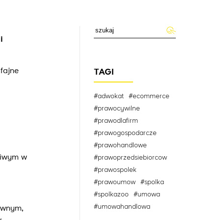
i
fajne
TAGI
#adwokat
#ecommerce
#prawocywilne
#prawodlafirm
#prawogospodarcze
#prawohandlowe
ciwym w
#prawoprzedsiebiorcow
#prawospolek
#prawoumow
#spolka
#spolkazoo
#umowa
#umowahandlowa
awnym,