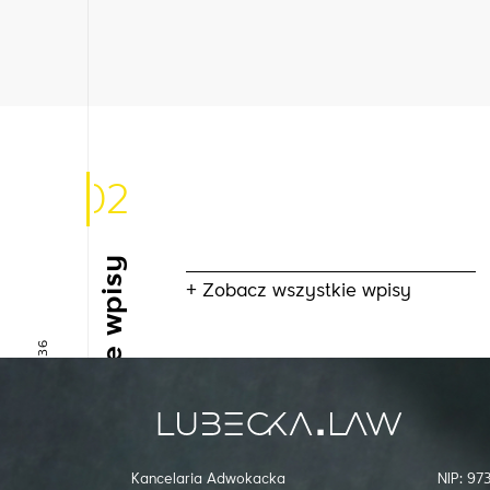
02
Inne wpisy
+ Zobacz wszystkie wpisy
+48 666 085 936
Kancelaria Adwokacka
NIP: 9