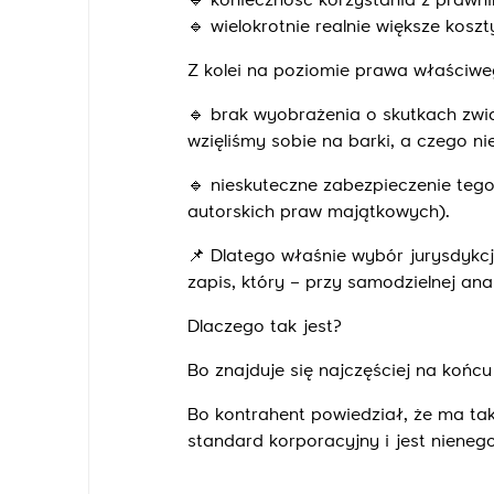
🔹
konieczność korzystania z prawni
🔹
wielokrotnie realnie większe kosz
Z kolei na poziomie prawa właściwe
🔹
brak wyobrażenia o skutkach zwi
wzięliśmy sobie na barki, a czego n
🔹
nieskuteczne zabezpieczenie tego,
autorskich praw majątkowych).
📌
Dlatego właśnie wybór jurysdykcj
zapis, który – przy samodzielnej ana
Dlaczego tak jest?
Bo znajduje się najczęściej na końc
Bo kontrahent powiedział, że ma tak
standard korporacyjny i jest nieneg