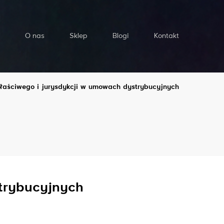
O nas
Sklep
Blogi
Kontakt
aściwego i jurysdykcji w umowach dystrybucyjnych
trybucyjnych