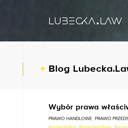
Blog Lubecka.L
Wybór prawa właściw
PRAWO HANDLOWE
PRAWO PRZED
#prawodlafirm
#prawohandlowe
#praw