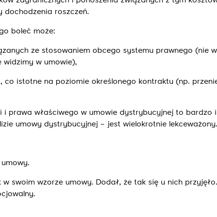
ków zagranicznych i ponoszenia związanych z tym kosztów
ty dochodzenia roszczeń.
go boleć może:
ązanych ze stosowaniem obcego systemu prawnego (nie w
ie widzimy w umowie),
 co istotne na poziomie określonego kontraktu (np. przeni
i i prawa właściwego w umowie dystrybucyjnej to bardzo i
lizie umowy dystrybucyjnej – jest wielokrotnie lekceważony
u umowy.
 w swoim wzorze umowy. Dodał, że tak się u nich przyjęło.
ocjowalny.