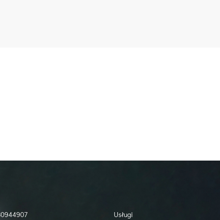
730944907
Usługi