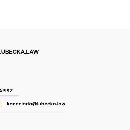
LUBECKA.LAW
APISZ
kancelaria@lubecka.law