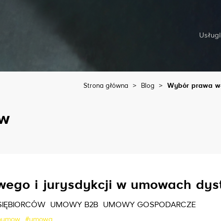
Usługi
Strona główna
>
Blog
>
Wybór prawa wł
aw
ego i jurysdykcji w umowach dys
SIĘBIORCÓW
UMOWY B2B
UMOWY GOSPODARCZE
oumow
#umowa