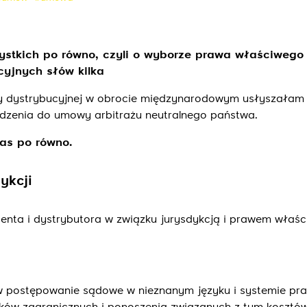
Wyślij
zystkich po równo, czyli o wyborze prawa właściwego 
yjnych słów kilka
y dystrybucyjnej w obrocie międzynarodowym usłyszałam 
dzenia do umowy arbitrażu neutralnego państwa.
nas po równo.
ykcji
enta i dystrybutora w związku jurysdykcją i prawem właś
 postępowanie sądowe w nieznanym języku i systemie pr