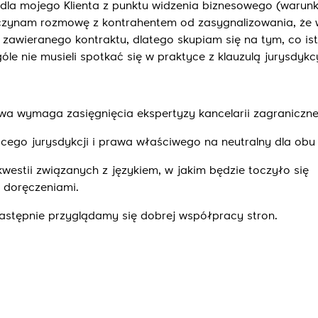
e dla mojego Klienta z punktu widzenia biznesowego (warunk
aczynam rozmowę z kontrahentem od zasygnalizowania, że 
zawieranego kontraktu, dlatego skupiam się na tym, co ist
e nie musieli spotkać się w praktyce z klauzulą jurysdykc
a wymaga zasięgnięcia ekspertyzy kancelarii zagraniczne
ego jurysdykcji i prawa właściwego na neutralny dla obu 
estii związanych z językiem, w jakim będzie toczyło się
 doręczeniami.
 następnie przyglądamy się dobrej współpracy stron.