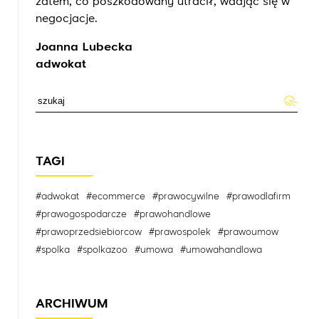
zatem, co poszkodowany utracił, wdając się w
negocjacje.
Joanna Lubecka
adwokat
TAGI
#adwokat
#ecommerce
#prawocywilne
#prawodlafirm
#prawogospodarcze
#prawohandlowe
#prawoprzedsiebiorcow
#prawospolek
#prawoumow
#spolka
#spolkazoo
#umowa
#umowahandlowa
ARCHIWUM